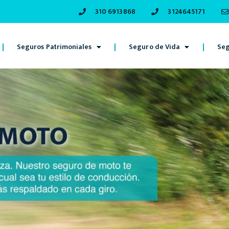
310 6913868
3124645171
Seguros Patrimoniales
Seguro de Vida
Seg