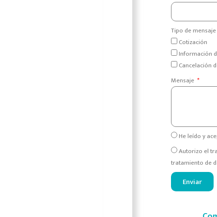
Tipo de mensaje
Cotización
Información d
Cancelación d
Mensaje
He leído y ace
Autorizo el t
tratamiento de d
Enviar
Com