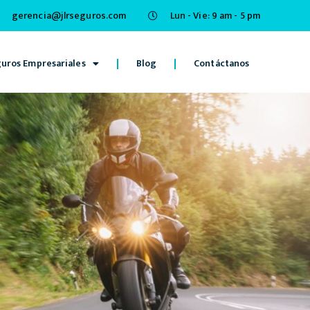
gerencia@jlrseguros.com
Lun - Vie: 9 am - 5 pm
uros Empresariales
Blog
Contáctanos