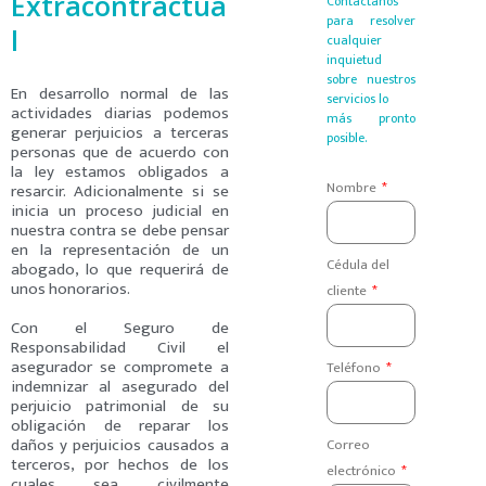
Extracontractua
Contáctanos
para resolver
l
cualquier
inquietud
sobre nuestros
En desarrollo normal de las
servicios lo
actividades diarias podemos
más pronto
generar perjuicios a terceras
posible.
personas que de acuerdo con
la ley estamos obligados a
Nombre
resarcir. Adicionalmente si se
inicia un proceso judicial en
nuestra contra se debe pensar
en la representación de un
Cédula del
abogado, lo que requerirá de
unos honorarios.
cliente
Con el Seguro de
Responsabilidad Civil el
asegurador se compromete a
Teléfono
indemnizar al asegurado del
perjuicio patrimonial de su
obligación de reparar los
daños y perjuicios causados a
Correo
terceros, por hechos de los
electrónico
cuales sea civilmente